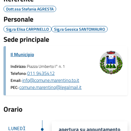
Dott.ssa Stefania AGRESTA
Personale
Sig.ra Elisa CARPINELLO
Sig.ra Gessica SANTOMAURO
Sede principale
Il Municipio
Indirizzo:
Piazza Umberto I° n. 1
011 9435412
Telefono:
info@comune.marentino.to.it
Email:
comune.marentino@legalmail.it
PEC:
Orario
LUNEDÌ
apertura su appuntamento