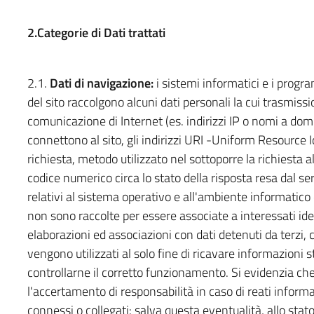
2.Categorie di Dati trattati
2.1.
Dati di navigazione:
i sistemi informatici e i progr
del sito raccolgono alcuni dati personali la cui trasmissio
comunicazione di Internet (es. indirizzi IP o nomi a domi
connettono al sito, gli indirizzi URI -Uniform Resource Ide
richiesta, metodo utilizzato nel sottoporre la richiesta a
codice numerico circa lo stato della risposta resa dal ser
relativi al sistema operativo e all'ambiente informatico 
non sono raccolte per essere associate a interessati iden
elaborazioni ed associazioni con dati detenuti da terzi, c
vengono utilizzati al solo fine di ricavare informazioni s
controllarne il corretto funzionamento. Si evidenzia che 
l'accertamento di responsabilità in caso di reati informati
connessi o collegati: salva questa eventualità, allo stat