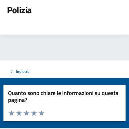
Polizia
Indietro
Quanto sono chiare le informazioni su questa
pagina?
Valuta da 1 a 5 stelle la pagina
Valuta 1 stelle su 5
Valuta 2 stelle su 5
Valuta 3 stelle su 5
Valuta 4 stelle su 5
Valuta 5 stelle su 5