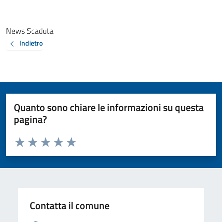
News Scaduta
Indietro
Quanto sono chiare le informazioni su questa
pagina?
Valuta da 1 a 5 stelle la pagina
Valuta 1 stelle su 5
Valuta 2 stelle su 5
Valuta 3 stelle su 5
Valuta 4 stelle su 5
Valuta 5 stelle su 5
Contatta il comune